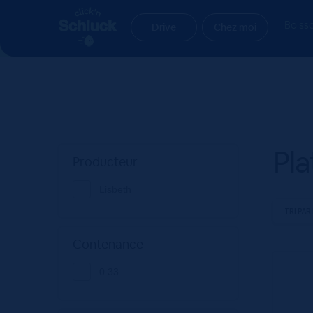
Aller
Aller
Accueil
Produit variety
Plat
à
au
Boiss
Drive
Chez moi
la
contenu
navigation
Pla
Producteur
Lisbeth
Contenance
0.33