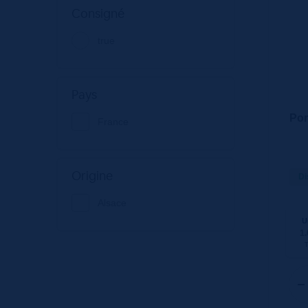
Consigné
true
Pays
Pom
France
Origine
Di
Alsace
U
1.