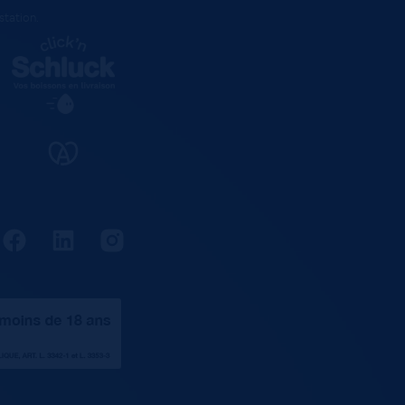
estation
.