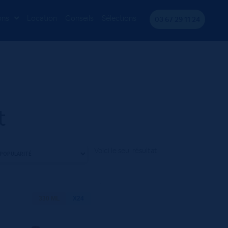
ons
Location
Conseils
Sélections
03 67 29 11 24
t
Voici le seul résultat
330 ML
X24