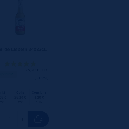
’ de Lisbeth 24x33cL
25,20
€
TTC
sponible
(3.18 €/l)
nité
Colis
Consigne
05 €
25.20 €
4.20 €
TTC
TTC
Colis