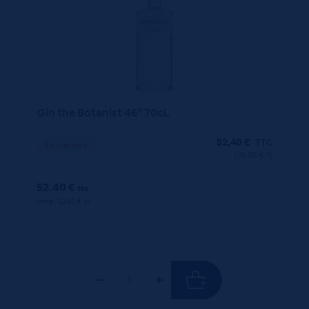
Gin the Botanist 46° 70cL
52,40
€
TTC
En rupture
(74.86 €/l)
52.40 €
ttc
unité : 52.40 €
ttc