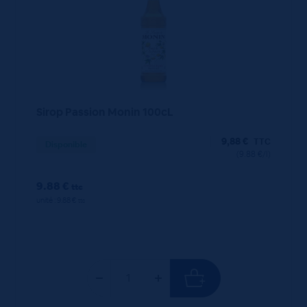
Sirop Passion Monin 100cL
9,88
€
TTC
Disponible
(9.88 €/l)
9.88 €
ttc
unité : 9.88 €
ttc