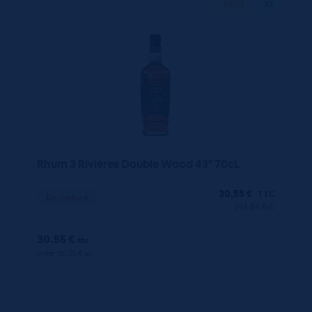
70 CL
X1
Rhum 3 Rivières Double Wood 43° 70cL
30,55
€
TTC
En rupture
(43.64 €/l)
30.55 €
ttc
unité : 30.55 €
ttc