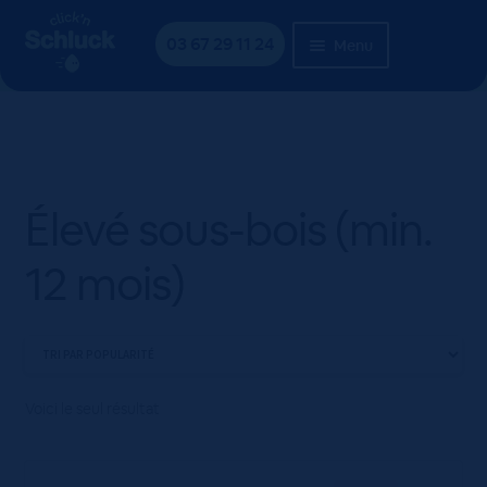
Aller
Aller
Accueil
Produit variety
Élevé sous-bois (min. 12
à
au
03 67 29 11 24
Menu
mois)
la
contenu
navigation
Élevé sous-bois (min.
12 mois)
Voici le seul résultat