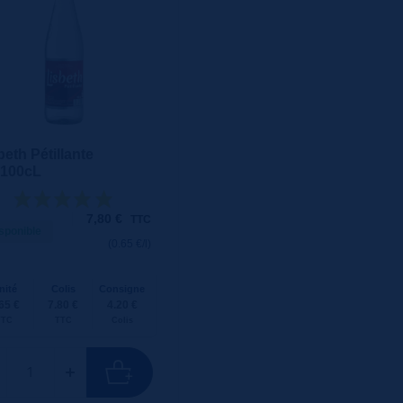
beth Pétillante
x100cL
7,80
€
TTC
sponible
(0.65 €/l)
nité
Colis
Consigne
65 €
7.80 €
4.20 €
TTC
TTC
Colis