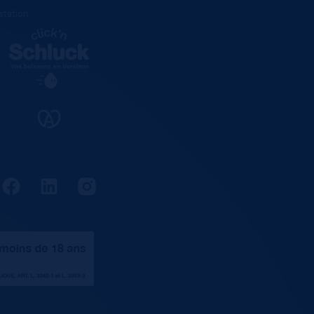
estation
.