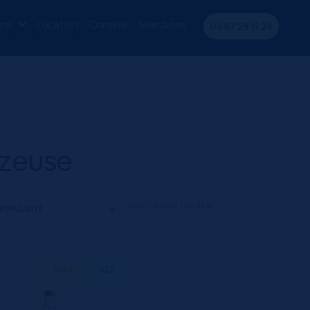
ons
Location
Conseils
Sélections
03 67 29 11 24
zeuse
Voici le seul résultat
100 CL
X12