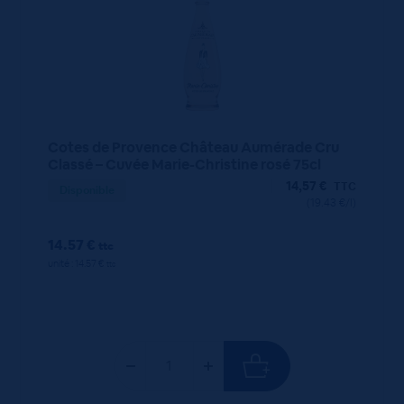
Cotes de Provence Château Aumérade Cru
Classé – Cuvée Marie-Christine rosé 75cl
14,57
€
TTC
Disponible
(19.43 €/l)
14.57 €
ttc
unité : 14.57 €
ttc