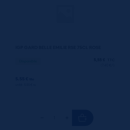
IGP GARD BELLE EMILIE RSE 75CL ROSE
5,55
€
TTC
Disponible
(7.40 €/l)
5.55 €
ttc
unité : 5.55 €
ttc