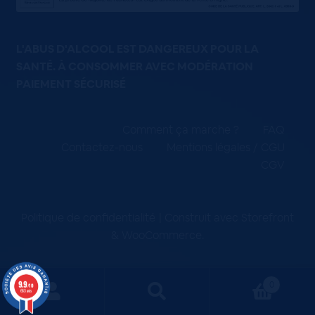
L'ABUS D'ALCOOL EST DANGEREUX POUR LA
SANTÉ. À CONSOMMER AVEC MODÉRATION
PAIEMENT SÉCURISÉ
Comment ça marche ?
FAQ
Contactez-nous
Mentions légales / CGU
CGV
Politique de confidentialité
Construit avec Storefront
& WooCommerce
.
9.9
0
/10
663 avis