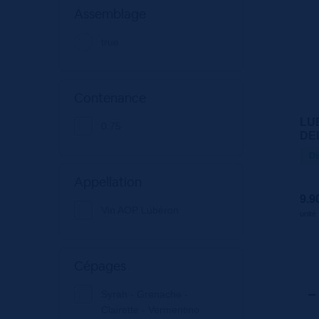
Assemblage
true
Contenance
LU
0.75
DE
BI
Di
Appellation
9.9
Vin AOP Lubéron
unité
Cépages
Syrah - Grenache -
Clairette - Vermentino