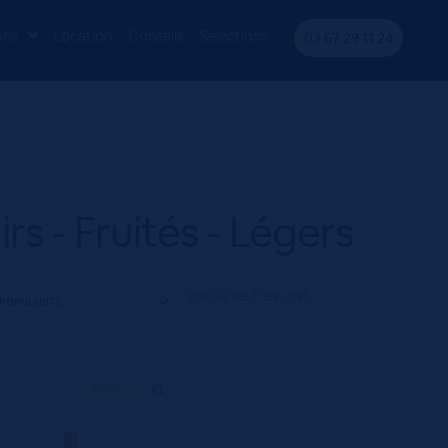
ons
Location
Conseils
Sélections
03 67 29 11 24
irs - Fruités - Légers
Voici le seul résultat
75 CL
X1