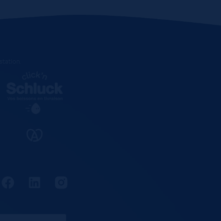
estation
.