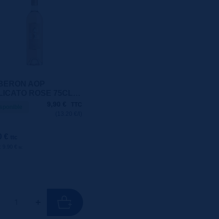
BERON AOP
LICATO ROSE 75CL
O ROSE
9,90
€
TTC
sponible
(13.20 €/l)
0 €
ttc
 : 9.90 €
ttc