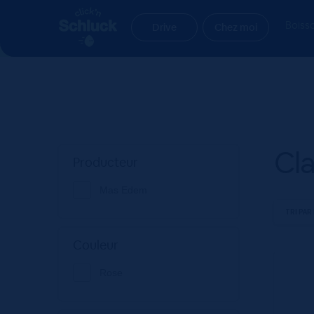
Aller
Aller
Accueil
Produit style
Clairs - Fruités - Légers
à
au
Boiss
Drive
Chez moi
la
contenu
navigation
Cla
Producteur
Mas Edem
Couleur
Rose