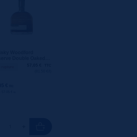
sky Woodford
erve Double Oaked
2° 70cL
57,05
€
TTC
 rupture
(81.50 €/l)
05 €
ttc
 : 57.05 €
ttc