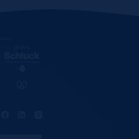
estation
.