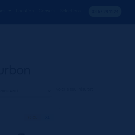
ons
Location
Conseils
Sélections
03 67 29 11 24
urbon
Voici le seul résultat
70 CL
X1