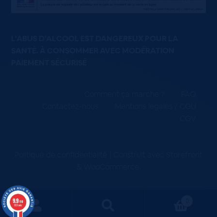
L'ABUS D'ALCOOL EST DANGEREUX POUR LA
SANTÉ. À CONSOMMER AVEC MODÉRATION
PAIEMENT SÉCURISÉ
Comment ça marche ?
FAQ
Contactez-nous
Mentions légales / CGU
CGV
Politique de confidentialité
Construit avec Storefront
& WooCommerce
.
9.9
0
/10
663 avis