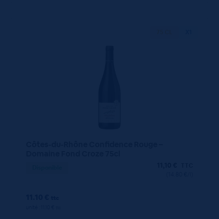
75 CL
X1
Côtes-du-Rhône Confidence Rouge –
Domaine Fond Croze 75cl
11,10
€
TTC
Disponible
(14.80 €/l)
11.10 €
ttc
unité : 11.10 €
ttc