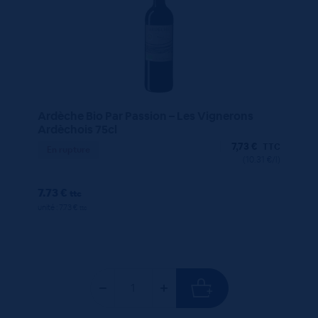
Ardèche Bio Par Passion – Les Vignerons
Ardèchois 75cl
7,73
€
TTC
En rupture
(10.31 €/l)
7.73 €
ttc
unité : 7.73 €
ttc