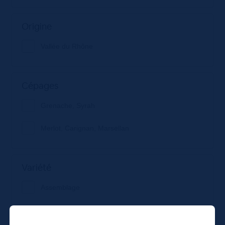
Origine
Vallée du Rhône
Cépages
Grenache, Syrah
Merlot, Carignan, Marsellan
Variété
Assemblage