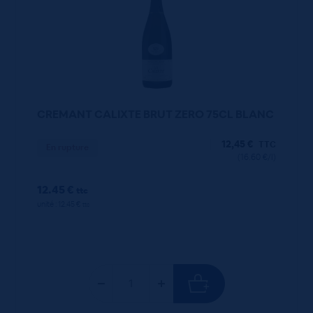
CREMANT CALIXTE BRUT ZERO 75CL BLANC
12,45
€
TTC
En rupture
(16.60 €/l)
12.45 €
ttc
unité : 12.45 €
ttc