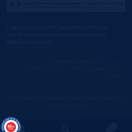
L'ABUS D'ALCOOL EST DANGEREUX POUR LA
SANTÉ. À CONSOMMER AVEC MODÉRATION
PAIEMENT SÉCURISÉ
Comment ça marche ?
FAQ
Contactez-nous
Mentions légales / CGU
CGV
Politique de confidentialité
Construit avec Storefront
& WooCommerce
.
9.9
0
/10
663 avis