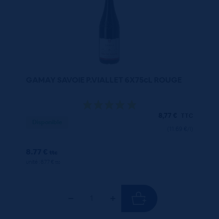
GAMAY SAVOIE P.VIALLET 6X75cL ROUGE
8,77
€
TTC
Disponible
(11.69 €/l)
8.77 €
ttc
unité : 8.77 €
ttc