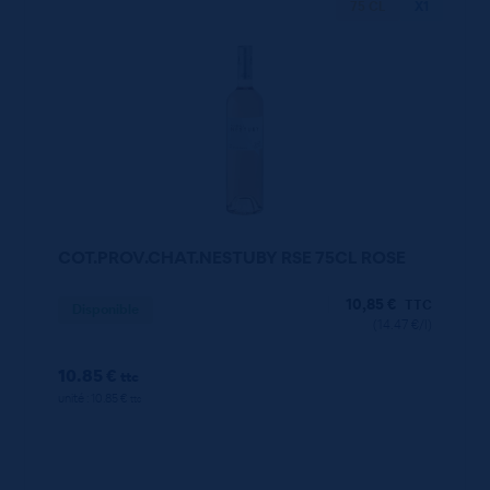
75 CL
X1
COT.PROV.CHAT.NESTUBY RSE 75CL ROSE
10,85
€
TTC
Disponible
(14.47 €/l)
10.85 €
ttc
unité : 10.85 €
ttc