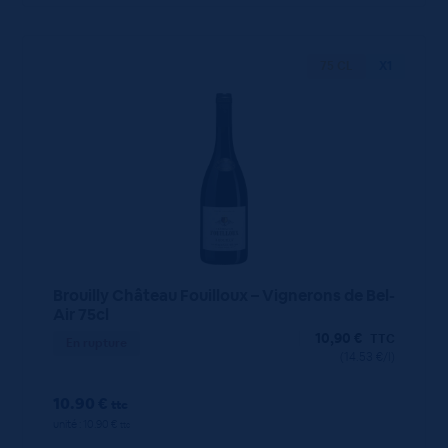
75 CL
X1
Brouilly Château Fouilloux – Vignerons de Bel-
Air 75cl
10,90
€
TTC
En rupture
(14.53 €/l)
10.90 €
ttc
unité : 10.90 €
ttc