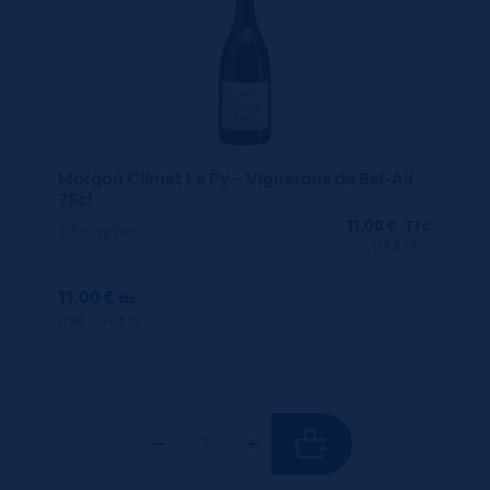
Morgon Climat Le Py – Vignerons de Bel-Air
75cl
11,00
€
TTC
En rupture
(14.67 €/l)
11.00 €
ttc
unité : 11.00 €
ttc