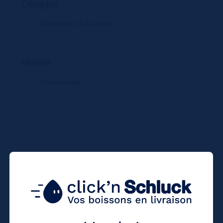
Cépages
Gamay noir à jus blanc
Variété
Monocépage