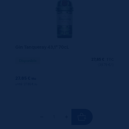
Gin Tanqueray 43,1° 70cL
27,85
€
TTC
Disponible
(39.79 €/l)
27.85 €
ttc
unité : 27.85 €
ttc