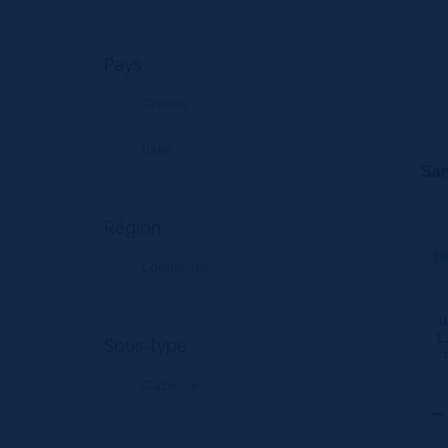
Pays
France
Italie
San
Région
Di
Lombardie
U
1.
Sous-type
Gazeuse