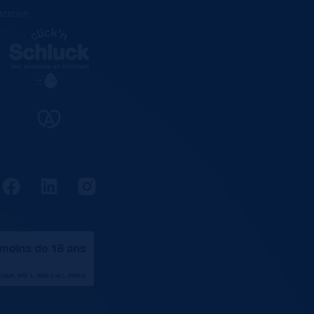
estation
.