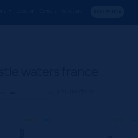
nce
ons
Location
Conseils
Sélections
03 67 29 11 24
tle waters france
2 résultats affichés
100 CL
X12
50 CL
X2