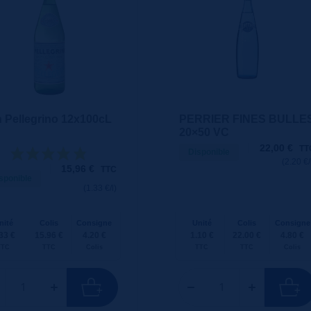
 Pellegrino 12x100cL
PERRIER FINES BULLE
20×50 VC
22,00
€
TT
Disponible
(2.20 €/
15,96
€
TTC
sponible
(1.33 €/l)
nité
Colis
Consigne
Unité
Colis
Consigne
33 €
15.96 €
4.20 €
1.10 €
22.00 €
4.80 €
TTC
TTC
Colis
TTC
TTC
Colis