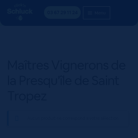
Aller
Aller
Accueil
Produit Producteur
Maîtres Vignerons de la
à
au
03 67 29 11 24
Menu
Presqu'île de Saint Tropez
la
contenu
navigation
Maîtres Vignerons de
la Presqu'île de Saint
Tropez
Aucun produit ne correspond à votre sélection.