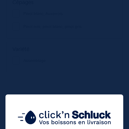
Cépages
Pinot blanc, Auxerrois
Pinot noir, pinot blanc, pinot gris
Variété
Assemblage