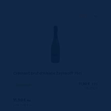
75 CL
X1
Crémant brut d’Alsace Zeyssolff 75cl
11,90
€
TTC
Disponible
(15.87 €/l)
11.90 €
ttc
unité : 11.90 €
ttc