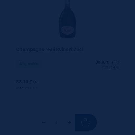
Champagne rosé Ruinart 75cl
88,10
€
TTC
Disponible
(117.47 €/l)
88.10 €
ttc
unité : 88.10 €
ttc