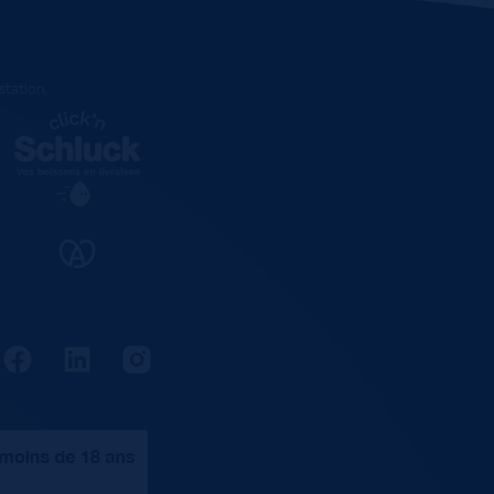
estation
.