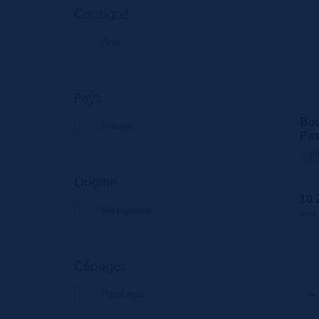
Consigné
Non
Pays
Bo
France
Pas
Val
En
Origine
10.
Bourgogne
unité
Cépages
Pinot noir