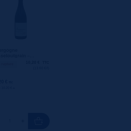
urgogne
setoutgrain –
entinois 75cl
10,20
€
TTC
 rupture
(13.60 €/l)
20 €
ttc
 : 10.20 €
ttc