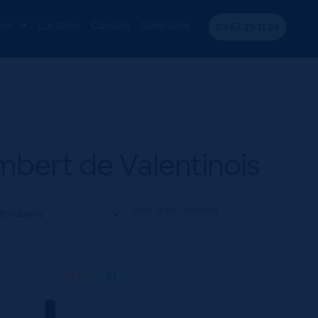
inois
ons
Location
Conseils
Sélections
03 67 29 11 24
mbert de Valentinois
Voici le seul résultat
75 CL
X1