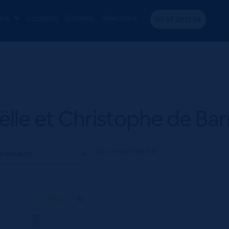
he de Barr
ons
Location
Conseils
Sélections
03 67 29 11 24
lle et Christophe de Bar
Voici le seul résultat
70 CL
X1