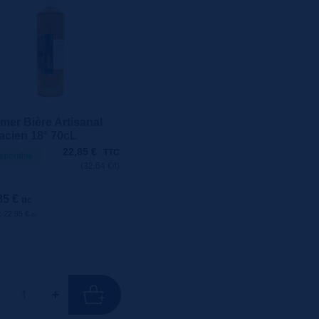
mer Bière Artisanal
acien 18° 70cL
22,85
€
TTC
sponible
(32.64 €/l)
85 €
ttc
 : 22.85 €
ttc