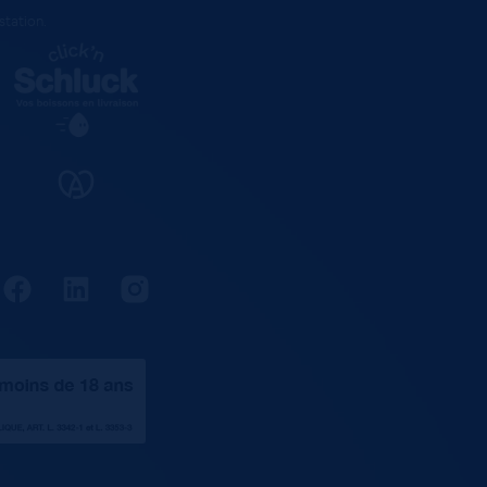
estation
.