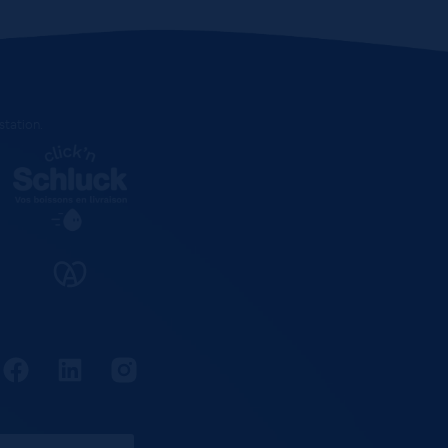
estation
.