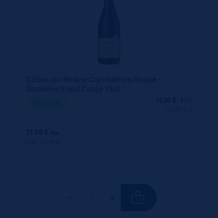
Côtes-du-Rhône Confidence Rouge –
Domaine Fond Croze 75cl
11,10
€
TTC
Disponible
(14.80 €/l)
11.10 €
ttc
unité : 11.10 €
ttc