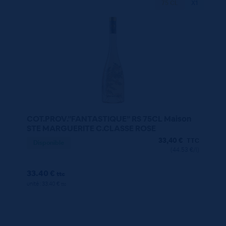
75 CL
X1
COT.PROV.”FANTASTIQUE” RS 75CL Maison
STE MARGUERITE C.CLASSE ROSE
33,40
€
TTC
Disponible
(44.53 €/l)
33.40 €
ttc
unité : 33.40 €
ttc