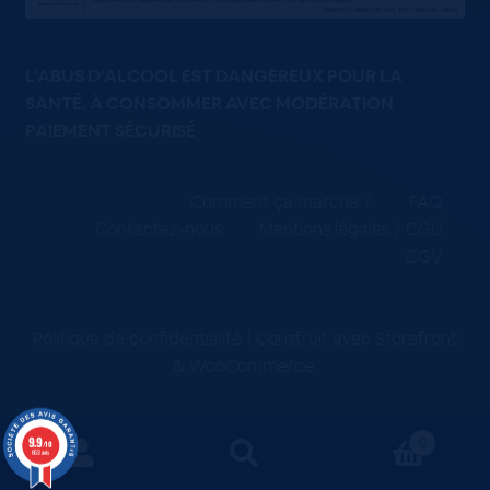
L'ABUS D'ALCOOL EST DANGEREUX POUR LA
SANTÉ. À CONSOMMER AVEC MODÉRATION
PAIEMENT SÉCURISÉ
Comment ça marche ?
FAQ
Contactez-nous
Mentions légales / CGU
CGV
Politique de confidentialité
Construit avec Storefront
& WooCommerce
.
9.9
0
/10
663 avis