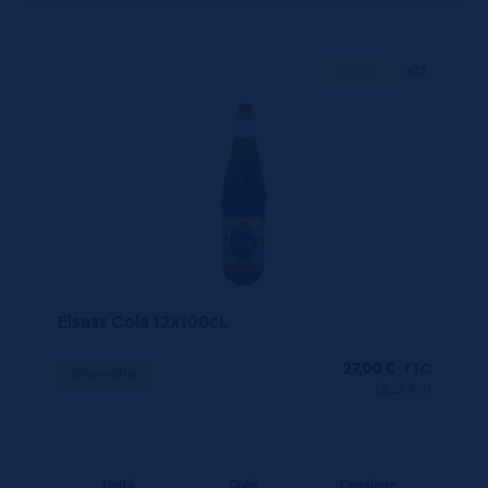
100 CL
X12
Elsass Cola 12x100cL
27,00
€
TTC
Disponible
(2.25 €/l)
Unité
Colis
Consigne