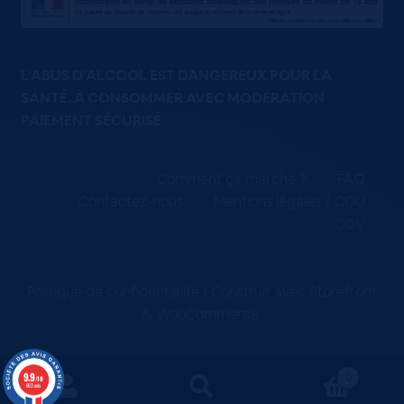
L'ABUS D'ALCOOL EST DANGEREUX POUR LA
SANTÉ. À CONSOMMER AVEC MODÉRATION
PAIEMENT SÉCURISÉ
Comment ça marche ?
FAQ
Contactez-nous
Mentions légales / CGU
CGV
Politique de confidentialité
Construit avec Storefront
& WooCommerce
.
9.9
0
/10
663 avis