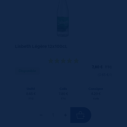
Lisbeth Légère 12x100cL
7,80
€
TTC
Disponible
(0.65 €/l)
Unité
Colis
Consigne
0.65 €
7.80 €
4.20 €
TTC
TTC
Colis