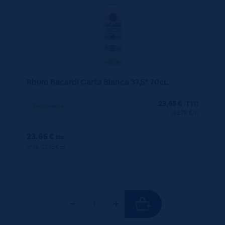
Rhum Bacardi Carta Blanca 37,5° 70cL
23,65
€
TTC
Disponible
(33.79 €/l)
23.65 €
ttc
unité : 23.65 €
ttc