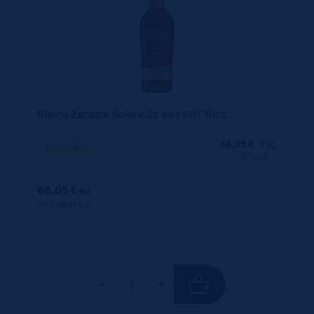
Rhum Zacapa Solera 23 ans 40° 70cL
68,05
€
TTC
Disponible
(97.21 €/l)
68.05 €
ttc
unité : 68.05 €
ttc