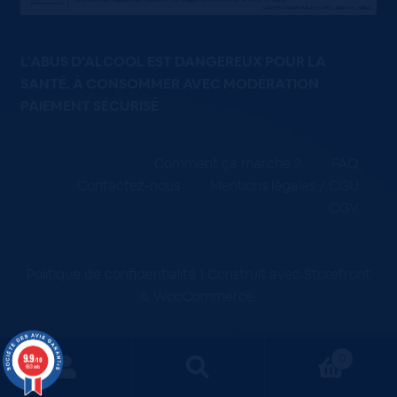
L'ABUS D'ALCOOL EST DANGEREUX POUR LA
SANTÉ. À CONSOMMER AVEC MODÉRATION
PAIEMENT SÉCURISÉ
Comment ça marche ?
FAQ
Contactez-nous
Mentions légales / CGU
CGV
Politique de confidentialité
Construit avec Storefront
& WooCommerce
.
9.9
0
/10
663 avis