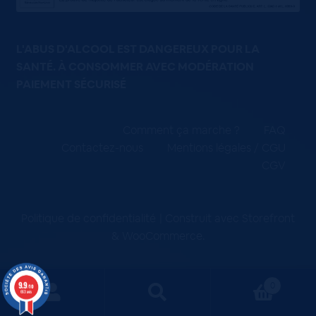
L'ABUS D'ALCOOL EST DANGEREUX POUR LA
SANTÉ. À CONSOMMER AVEC MODÉRATION
PAIEMENT SÉCURISÉ
Comment ça marche ?
FAQ
Contactez-nous
Mentions légales / CGU
CGV
Politique de confidentialité
Construit avec Storefront
& WooCommerce
.
9.9
0
/10
663 avis