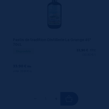
Pastis de tradition Distillerie La Grange 45°
70cL
33,90
€
TTC
Disponible
(33.90 €/l)
33.90 €
ttc
unité : 33.90 €
ttc