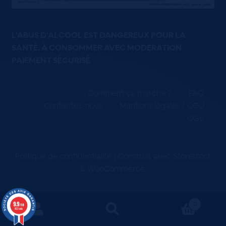
L'ABUS D'ALCOOL EST DANGEREUX POUR LA
SANTÉ. À CONSOMMER AVEC MODÉRATION
PAIEMENT SÉCURISÉ
Comment ça marche ?
FAQ
Contactez-nous
Mentions légales / CGU
CGV
Politique de confidentialité
Construit avec Storefront
& WooCommerce
.
9.9
0
/10
663 avis