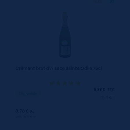
75 CL
X1
Crémant brut d’Alsace Sainte Odile 75cl
8,78
€
TTC
Disponible
(11.71 €/l)
8.78 €
ttc
unité : 8.78 €
ttc