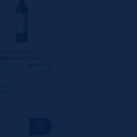
Clape Tradition –
teau Mire L’Etang
l
8,50
€
TTC
sponible
(11.33 €/l)
0 €
ttc
 : 8.50 €
ttc