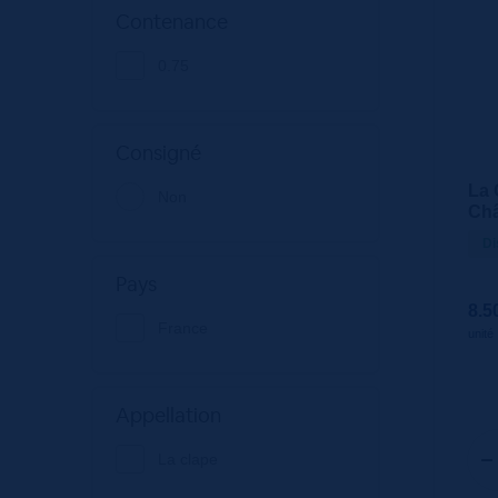
Contenance
0.75
Consigné
La 
Non
Châ
75c
Di
Pays
8.5
France
unité
Appellation
La clape