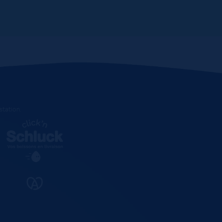
estation
.