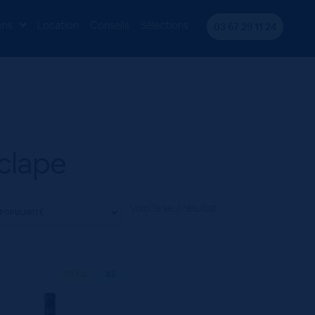
ons
Location
Conseils
Sélections
03 67 29 11 24
clape
Voici le seul résultat
75 CL
X1