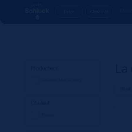
Aller
Aller
Accueil
Produit keywords
La clape
à
au
Boiss
Drive
Chez moi
la
contenu
navigation
La 
Producteur
Château Mire l'Etang
Couleur
Rouge