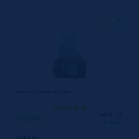
1 KG
X1
Mini bretzels Boehli 1kg
6,25
€
TTC
Disponible
(6.25 €/kg)
6.25 €
ttc