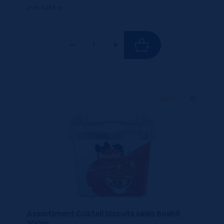
unité : 6.25 €
ttc
300 G
X1
Assortiment Coktail biscuits salés Boehli
300gr