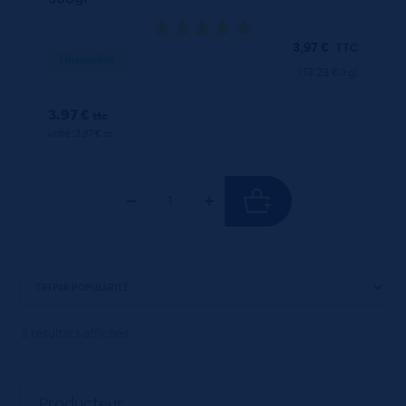
3,97
€
TTC
Disponible
(13.23 €/kg)
3.97 €
ttc
unité : 3.97 €
ttc
3 résultats affichés
Producteur