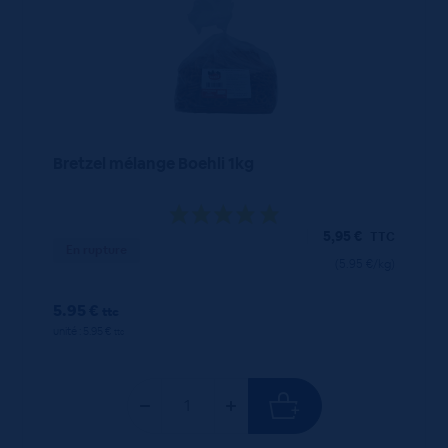
Bretzel mélange Boehli 1kg
5,95
€
TTC
En rupture
(5.95 €/kg)
5.95 €
ttc
unité : 5.95 €
ttc