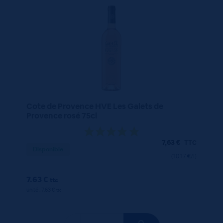
Cote de Provence HVE Les Galets de
Provence rosé 75cl
7,63
€
TTC
Disponible
(10.17 €/l)
7.63 €
ttc
unité : 7.63 €
ttc