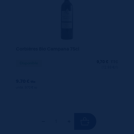
Corbières Bio Campana 75cl
9,70
€
TTC
Disponible
(12.93 €/l)
9.70 €
ttc
unité : 9.70 €
ttc