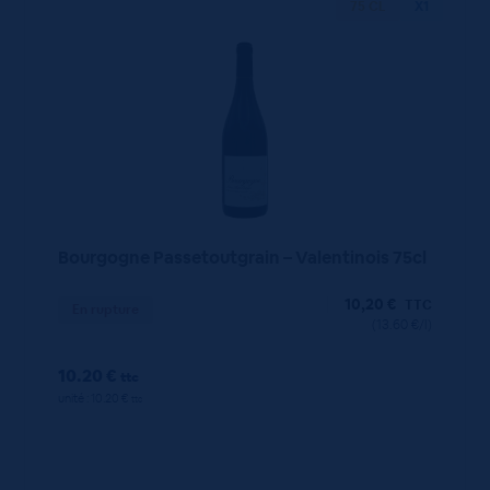
75 CL
X1
Bourgogne Passetoutgrain – Valentinois 75cl
10,20
€
TTC
En rupture
(13.60 €/l)
10.20 €
ttc
unité : 10.20 €
ttc