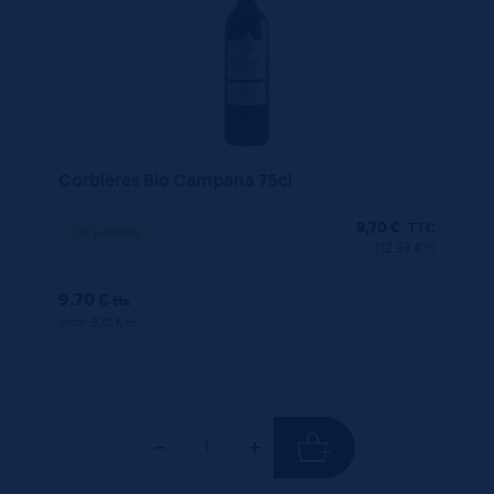
Corbières Bio Campana 75cl
9,70
€
TTC
Disponible
(12.93 €/l)
9.70 €
ttc
unité : 9.70 €
ttc