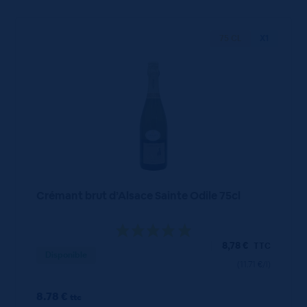
75 CL
X1
Crémant brut d’Alsace Sainte Odile 75cl
8,78
€
TTC
Disponible
(11.71 €/l)
8.78 €
ttc