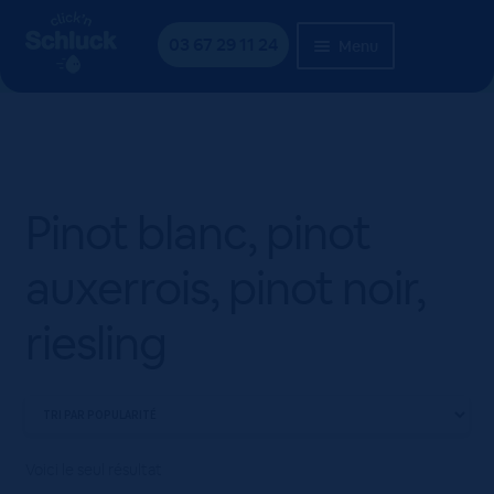
Aller
Aller
Accueil
Produit Cépages
Pinot blanc, pinot
à
au
03 67 29 11 24
Menu
auxerrois, pinot noir, riesling
la
contenu
navigation
Pinot blanc, pinot
auxerrois, pinot noir,
riesling
Voici le seul résultat