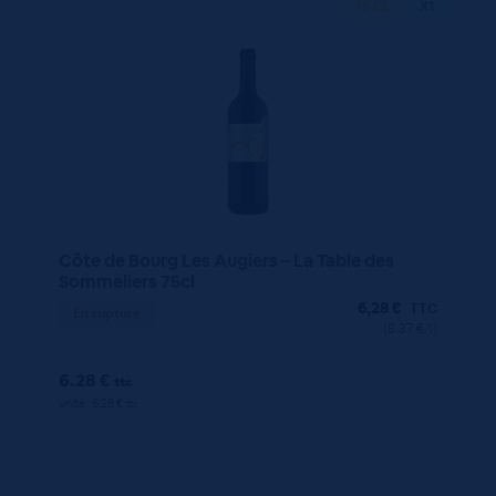
75 CL
X1
Côte de Bourg Les Augiers – La Table des
Sommeliers 75cl
6,28
€
TTC
En rupture
(8.37 €/l)
6.28 €
ttc
unité : 6.28 €
ttc