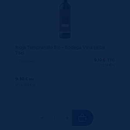
Rioja Tempranillo Bio – Bodega Vina Ijalba
75cl
9,10
€
TTC
Disponible
(12.13 €/l)
9.10 €
ttc
unité : 9.10 €
ttc