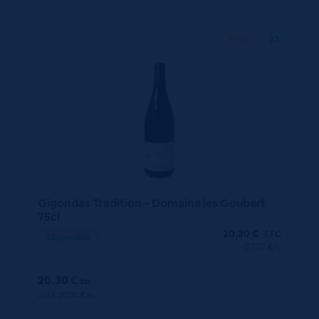
75 CL
X1
Gigondas Tradition – Domaine les Goubert
75cl
20,30
€
TTC
Disponible
(27.07 €/l)
20.30 €
ttc
unité : 20.30 €
ttc