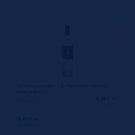
75 CL
X1
Vacqueyras blanc Les Pénitents – Boissy
Delaygue 75cl
18,85
€
TTC
Disponible
(25.13 €/l)
18.85 €
ttc
unité : 18.85 €
ttc