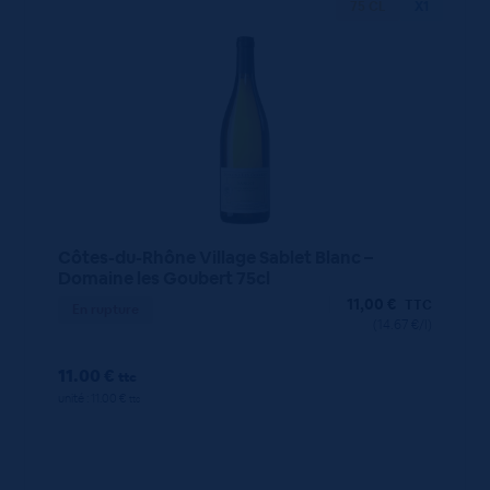
75 CL
X1
Côtes-du-Rhône Village Sablet Blanc –
Domaine les Goubert 75cl
11,00
€
TTC
En rupture
(14.67 €/l)
11.00 €
ttc
unité : 11.00 €
ttc