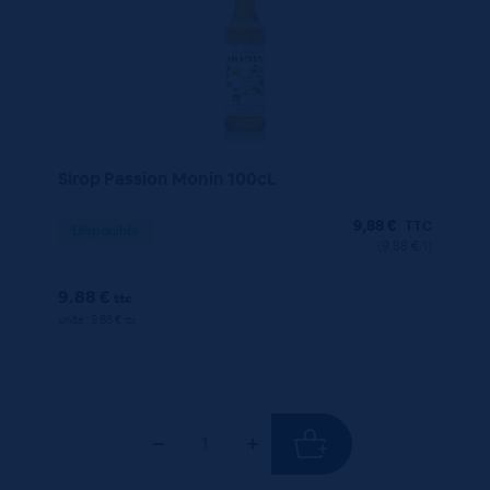
Sirop Passion Monin 100cL
9,88
€
TTC
Disponible
(9.88 €/l)
9.88 €
ttc
unité : 9.88 €
ttc