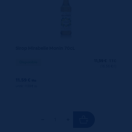
Sirop Mirabelle Monin 70cL
11,59
€
TTC
Disponible
(16.56 €/l)
11.59 €
ttc
unité : 11.59 €
ttc