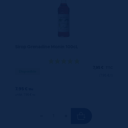
Sirop Grenadine Monin 100cL
7,95
€
TTC
Disponible
(7.95 €/l)
7.95 €
ttc
unité : 7.95 €
ttc