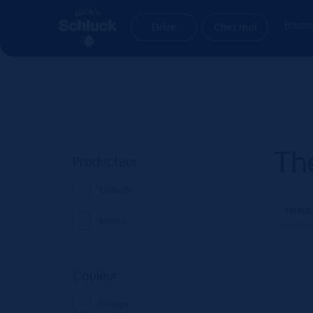
Aller
Aller
Accueil
Produit flavors
Thé Pêche
à
au
Boiss
Drive
Chez moi
la
contenu
navigation
Th
Producteur
Lisbeth
Monin
Couleur
Rouge