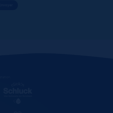
estation
.