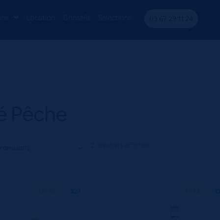
ons
Location
Conseils
Sélections
03 67 29 11 24
é Pêche
2 résultats affichés
330 ML
X24
70 CL
X