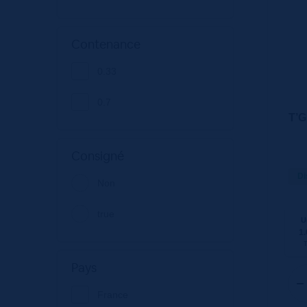
Contenance
0.33
0.7
T’G
Consigné
Di
Non
true
U
1.
Pays
France