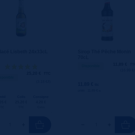
lacé Lisbeth 24x33cL
Sirop Thé Pêche Monin
70cL
11,89
€
TT
Disponible
(16.99 €/
25,20
€
TTC
sponible
(3.18 €/l)
11.89 €
ttc
unité : 11.89 €
ttc
nité
Colis
Consigne
05 €
25.20 €
4.20 €
TTC
TTC
Colis