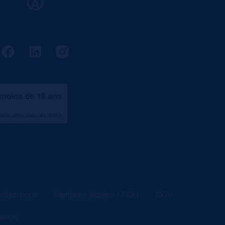
ctez-nous
Mentions légales / CGU
CGV
merce
.