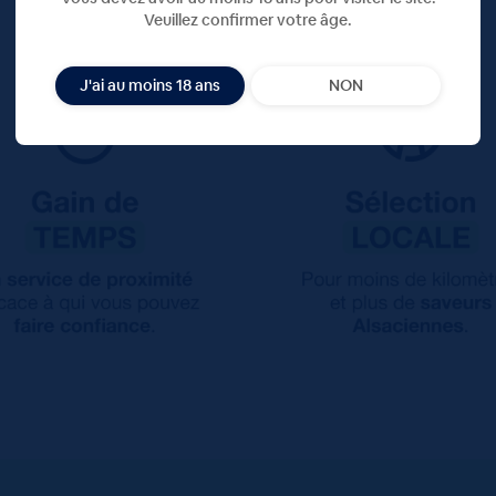
Veuillez confirmer votre âge.
J'ai au moins 18 ans
NON