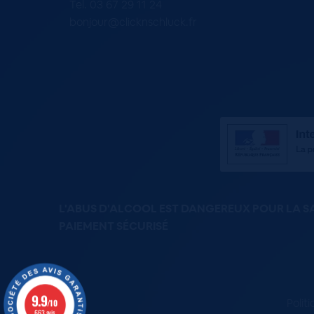
Tel. 03 67 29 11 24
bonjour@clicknschluck.fr
L'ABUS D'ALCOOL EST DANGEREUX POUR LA 
PAIEMENT SÉCURISÉ
9.9
Polit
/10
663 avis