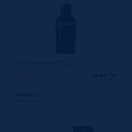
Gin Bulldog Old 40° 70cL
34,80
€
TTC
Disponible
(49.71 €/l)
34.80 €
ttc
unité : 34.80 €
ttc