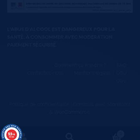
L'ABUS D'ALCOOL EST DANGEREUX POUR LA
SANTÉ. À CONSOMMER AVEC MODÉRATION
PAIEMENT SÉCURISÉ
Comment ça marche ?
FAQ
Contactez-nous
Mentions légales / CGU
CGV
Politique de confidentialité
Construit avec Storefront
& WooCommerce
.
9.9
0
/10
663 avis