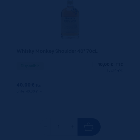
Whisky Monkey Shoulder 40° 70cL
40,00
€
TTC
Disponible
(57.14 €/l)
40.00 €
ttc
unité : 40.00 €
ttc